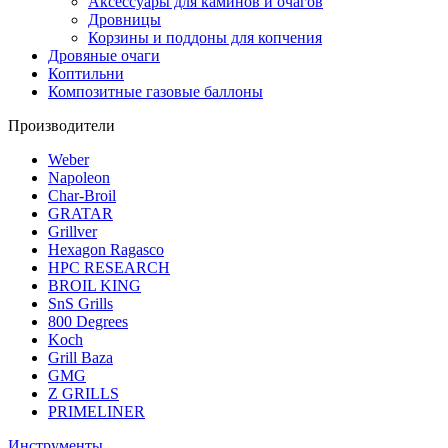
Аксессуары для каминов и очагов
Дровницы
Корзины и поддоны для копчения
Дровяные очаги
Коптильни
Композитные газовые баллоны
Производители
Weber
Napoleon
Char-Broil
GRATAR
Grillver
Hexagon Ragasco
HPC RESEARCH
BROIL KING
SnS Grills
800 Degrees
Koch
Grill Baza
GMG
Z GRILLS
PRIMELINER
Инструменты